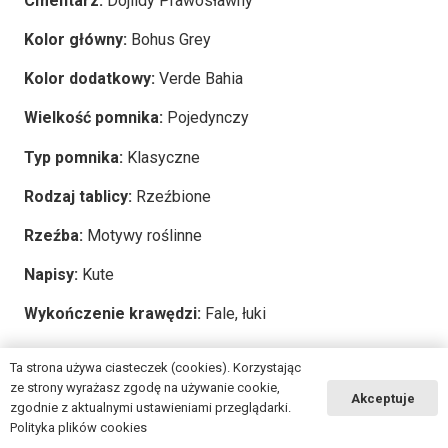
Cmentarz:
Dojlidy Prawosławny
Kolor główny:
Bohus Grey
Kolor dodatkowy:
Verde Bahia
Wielkość pomnika:
Pojedynczy
Typ pomnika:
Klasyczne
Rodzaj tablicy:
Rzeźbione
Rzeźba:
Motywy roślinne
Napisy:
Kute
Wykończenie krawędzi:
Fale, łuki
Ta strona używa ciasteczek (cookies). Korzystając
2025 © Copyright
msg-granit.pl
ze strony wyrażasz zgodę na używanie cookie,
Akceptuje
zgodnie z aktualnymi ustawieniami przeglądarki.
Polityka plików cookies