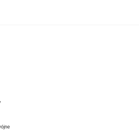
y
ójne