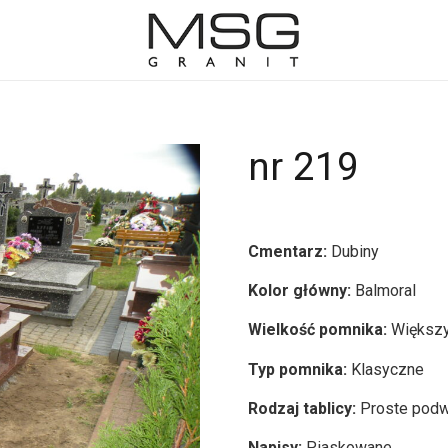
nr 219
Cmentarz:
Dubiny
Kolor główny:
Balmoral
Wielkość pomnika:
Większ
Typ pomnika:
Klasyczne
Rodzaj tablicy:
Proste podw
Napisy:
Piaskowane