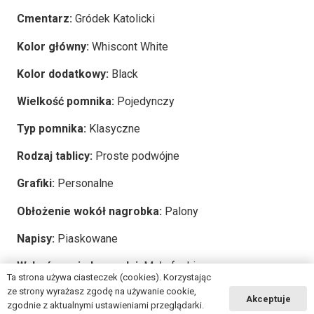
Cmentarz:
Gródek Katolicki
Kolor główny:
Whiscont White
Kolor dodatkowy:
Black
Wielkość pomnika:
Pojedynczy
Typ pomnika:
Klasyczne
Rodzaj tablicy:
Proste podwójne
Grafiki:
Personalne
Obłożenie wokół nagrobka:
Palony
Napisy:
Piaskowane
Wykończenie krawędzi:
Małe fazki
Ta strona używa ciasteczek (cookies). Korzystając
ze strony wyrażasz zgodę na używanie cookie,
Akceptuje
zgodnie z aktualnymi ustawieniami przeglądarki.
2025 © Copyright
msg-granit.pl