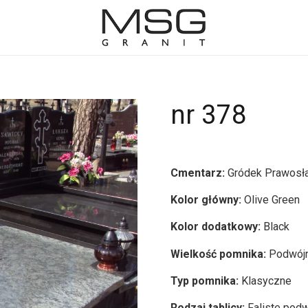
nr 378
Cmentarz:
Gródek Prawosł
Kolor główny:
Olive Green
Kolor dodatkowy:
Black
Wielkość pomnika:
Podwój
Typ pomnika:
Klasyczne
Rodzaj tablicy:
Faliste pod