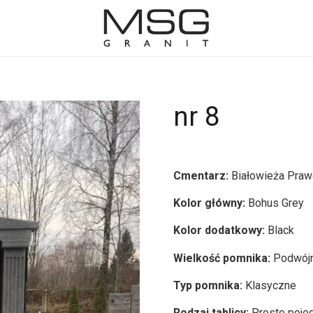
nr 8
Cmentarz:
Białowieża Pra
Kolor główny:
Bohus Grey
Kolor dodatkowy:
Black
Wielkość pomnika:
Podwój
Typ pomnika:
Klasyczne
Rodzaj tablicy:
Proste poje