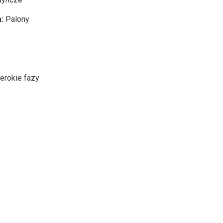
a:
Palony
erokie fazy