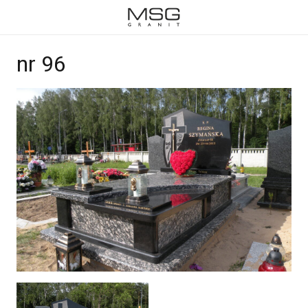
nr 96